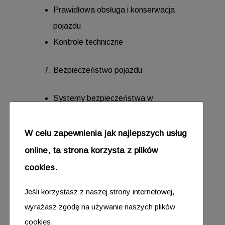
Prawidłowa obsługa i konserwacja
pojazdu
Kontrole techniczne
Bezpieczeństwo pojazdu
Systemy bezpieczeństwa w
pojazdach
Awaryjne procedury i pierwsza pomoc
W celu zapewnienia jak najlepszych usług
online, ta strona korzysta z plików
Skuteczna komunikacja w transporcie
cookies.
Komunikacja z centralą
Jeśli korzystasz z naszej strony internetowej,
Komunikacja z innymi uczestnikami
wyrażasz zgodę na używanie naszych plików
ruchu
cookies.