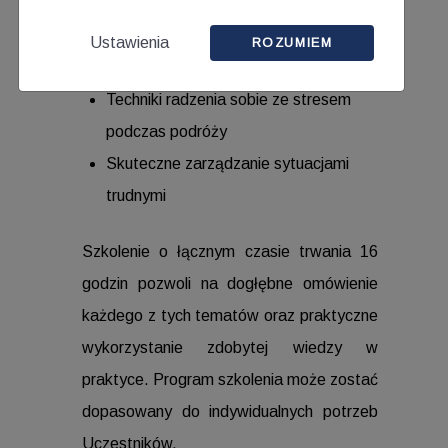
Ustawienia
Zarządzanie stresem
ROZUMIEM
Techniki radzenia sobie ze stresem
podczas podróży
Skuteczne zarządzanie sytuacjami
trudnymi
Szkolenie o łącznym czasie trwania 16
godzin pozwoli na dogłębne omówienie
każdego z tych tematów oraz praktyczne
wykorzystanie zdobytej wiedzy w
praktyce. Program szkolenia może zostać
dopasowany do indywidualnych potrzeb
Uczestników.