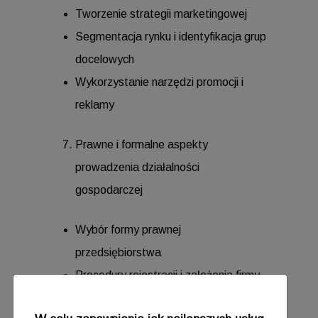
Tworzenie strategii marketingowej
Segmentacja rynku i identyfikacja grup
docelowych
Wykorzystanie narzędzi promocji i
reklamy
Prawne i formalne aspekty
prowadzenia działalności
gospodarczej
Wybór formy prawnej
przedsiębiorstwa
Procedury rejestracji i założenia firmy
Obowiązki prawne przedsiębiorcy i