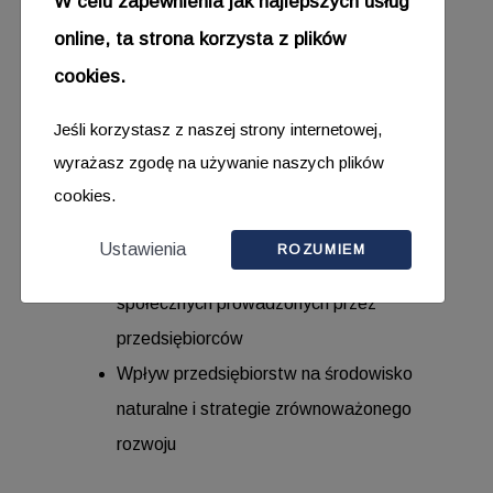
W celu zapewnienia jak najlepszych usług
zasady prowadzenia dokumentacji
online, ta strona korzysta z plików
Przedsiębiorczość społeczna i
cookies.
zrównoważony rozwój
Jeśli korzystasz z naszej strony internetowej,
Rola przedsiębiorczości społecznej w
wyrażasz zgodę na używanie naszych plików
cookies.
rozwiązywaniu problemów
społecznych
Ustawienia
ROZUMIEM
Przykłady projektów i inicjatyw
społecznych prowadzonych przez
przedsiębiorców
Wpływ przedsiębiorstw na środowisko
naturalne i strategie zrównoważonego
rozwoju